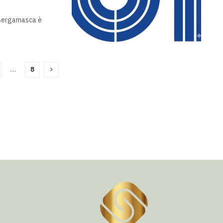
a Bergamasca è
…
8