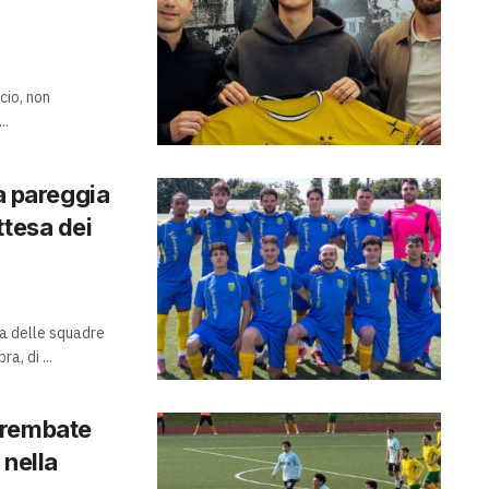
cio, non
..
ra pareggia
ttesa dei
ica delle squadre
, di ...
 Brembate
 nella