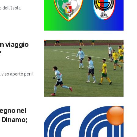
o dell’Isola
in viaggio
f
 viso aperto per il
pegno nel
e Dinamo;