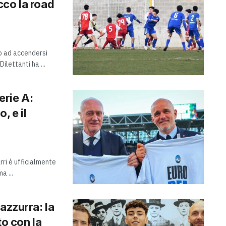
cco la road
no ad accendersi
lettanti ha ...
erie A:
, e il
ri è ufficialmente
a ...
azzurra: la
to con la