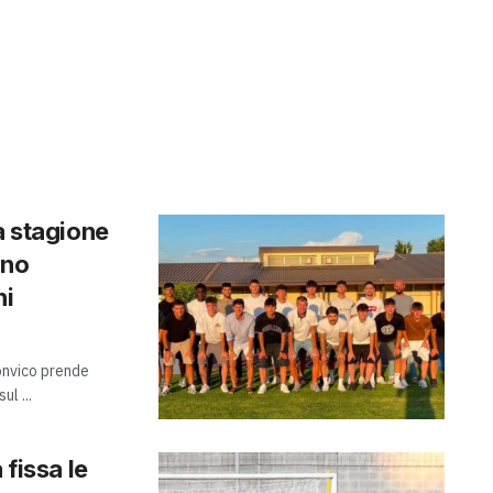
a stagione
gno
ni
onvico prende
ul ...
 fissa le