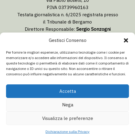
P.IVA 03739960163
Testata giornalistica n. 6/2025 registrata presso
il Tribunale di Bergamo
Direttore Responsabile:
Sergio Sonzogni
Coordinatore Editoriale:
Lorenzo Togni
Gestisci Consenso
Email:
redazione@isolabergamascanews.it
Per fornire le migliori esperienze, utilizziamo tecnologie come i cookie per
memorizzare e/o accedere alle informazioni del dispositivo. Il consenso a
queste tecnologie ci permetterà di elaborare dati come il comportamento di
navigazione o ID unici su questo sito. Non acconsentire o ritirare il
consenso può influire negativamente su alcune caratteristiche e funzioni.
CONCESSIONARIA PUBBLICITÀ
Email:
info@italiacommunication.com
Accetta
Telefono: 0345 41834
Nega
© 2026 Isola Bergamasca News - Tutti i diritti riservati
Visualizza le preferenze
Aa
Dichiarazione sulla privacy
·
Dichiarazione di non responsabilità
·
Redazione / Chi siamo
Dichiarazione sulla Privacy