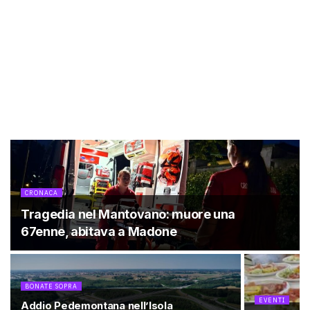
CRONACA
Tragedia nel Mantovano: muore una
67enne, abitava a Madone
BONATE SOPRA
EVENTI
Addio Pedemontana nell’Isola