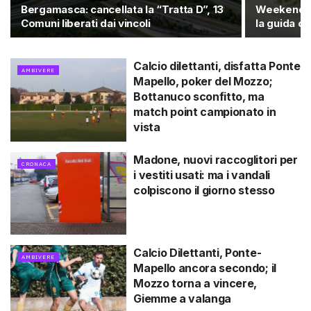
Bergamasca: cancellata la “Tratta D”, 13
Weekend ne
Comuni liberati dai vincoli
la guida c
Calcio dilettanti, disfatta Ponte
AMBIVERE
Mapello, poker del Mozzo;
Bottanuco sconfitto, ma
match point campionato in
vista
Madone, nuovi raccoglitori per
CRONACA
i vestiti usati: ma i vandali
colpiscono il giorno stesso
Calcio Dilettanti, Ponte-
AMBIVERE
Mapello ancora secondo; il
Mozzo torna a vincere,
Giemme a valanga