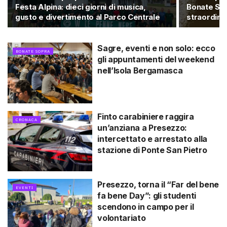
Festa Alpina: dieci giorni di musica,
Bonate Sop
gusto e divertimento al Parco Centrale
straordina
Sagre, eventi e non solo: ecco
BONATE SOPRA
gli appuntamenti del weekend
nell’Isola Bergamasca
Finto carabiniere raggira
CRONACA
un’anziana a Presezzo:
intercettato e arrestato alla
stazione di Ponte San Pietro
Presezzo, torna il “Far del bene
EVENTI
fa bene Day”: gli studenti
scendono in campo per il
volontariato