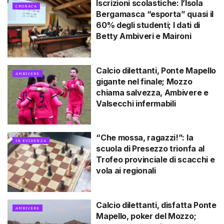
Iscrizioni scolastiche: l’Isola
CRONACA
Bergamasca “esporta” quasi il
60% degli studenti; I dati di
Betty Ambiveri e Maironi
Calcio dilettanti, Ponte Mapello
AMBIVERE
gigante nel finale; Mozzo
chiama salvezza, Ambivere e
Valsecchi infermabili
“Che mossa, ragazzi!”: la
IN EVIDENZA
scuola di Presezzo trionfa al
Trofeo provinciale di scacchi e
vola ai regionali
Calcio dilettanti, disfatta Ponte
AMBIVERE
Mapello, poker del Mozzo;