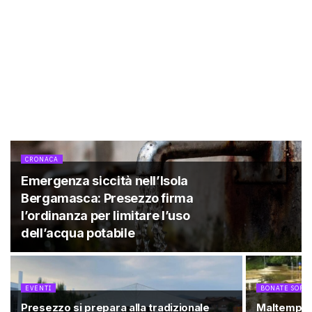
CRONACA
Emergenza siccità nell’Isola
Bergamasca: Presezzo firma
l’ordinanza per limitare l’uso
dell’acqua potabile
EVENTI
BONATE SOPR
Presezzo si prepara alla tradizionale
Maltempo n