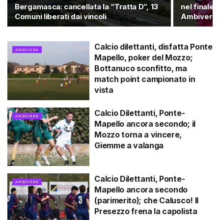
Bergamasca: cancellata la “Tratta D”, 13
nel finale
Comuni liberati dai vincoli
Ambivere e
Calcio dilettanti, disfatta Ponte
AMBIVERE
Mapello, poker del Mozzo;
Bottanuco sconfitto, ma
match point campionato in
vista
Calcio Dilettanti, Ponte-
AMBIVERE
Mapello ancora secondo; il
Mozzo torna a vincere,
Giemme a valanga
Calcio Dilettanti, Ponte-
AMBIVERE
Mapello ancora secondo
(parimerito); che Calusco! Il
Presezzo frena la capolista