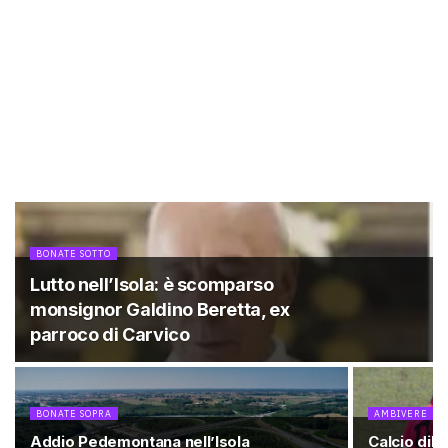
BONATE SOTTO
Lutto nell’Isola: è scomparso
monsignor Galdino Beretta, ex
parroco di Carvico
BONATE SOPRA
AMBIVERE
Addio Pedemontana nell’Isola
Calcio dile