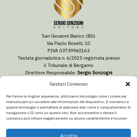
San Giovanni Bianco (BG)
Via Paolo Boselli, 10
P.IVA 03739960163
Testata giornalistica n. 6/2025 registrata presso
il Tribunale di Bergamo
Direttore Responsabile:
Sergio Sonzogni
Coordinatore Editoriale:
Lorenzo Togni
Gestisci Consenso
Email:
redazione@isolabergamascanews.it
Per fornire le migliori esperienze, utilizziamo tecnologie come i cookie per
memorizzare e/o accedere alle informazioni del dispositivo. Il consenso a
queste tecnologie ci permetterà di elaborare dati come il comportamento di
navigazione o ID unici su questo sito. Non acconsentire o ritirare il
consenso può influire negativamente su alcune caratteristiche e funzioni.
CONCESSIONARIA PUBBLICITÀ
Email:
info@italiacommunication.com
Accetta