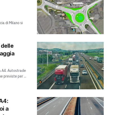
cia di Milano si
 delle
iaggia
da A4. Autostrade
e previste per ...
’A4:
oi a