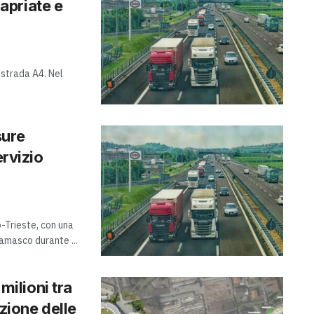
Capriate e
ostrada A4. Nel
sure
ervizio
o-Trieste, con una
amasco durante ...
 milioni tra
azione delle