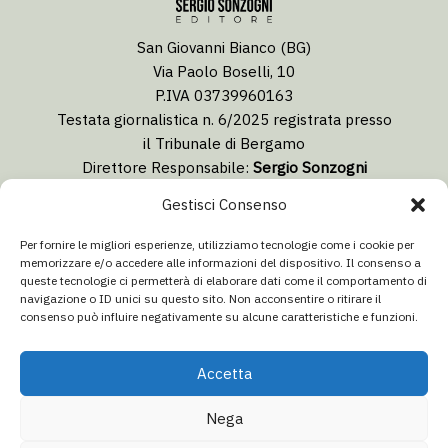
San Giovanni Bianco (BG)
Via Paolo Boselli, 10
P.IVA 03739960163
Testata giornalistica n. 6/2025 registrata presso
il Tribunale di Bergamo
Direttore Responsabile:
Sergio Sonzogni
Coordinatore Editoriale:
Lorenzo Togni
Gestisci Consenso
Email:
redazione@isolabergamascanews.it
Per fornire le migliori esperienze, utilizziamo tecnologie come i cookie per
memorizzare e/o accedere alle informazioni del dispositivo. Il consenso a
queste tecnologie ci permetterà di elaborare dati come il comportamento di
navigazione o ID unici su questo sito. Non acconsentire o ritirare il
consenso può influire negativamente su alcune caratteristiche e funzioni.
CONCESSIONARIA PUBBLICITÀ
Email:
info@italiacommunication.com
Accetta
Telefono: 0345 41834
Nega