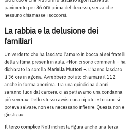
più crudo è che Muttoni fu lasciato agonizzare sul
pavimento per
36 ore
prima del decesso, senza che
nessuno chiamasse i soccorsi.
La rabbia e la delusione dei
familiari
Un verdetto che ha lasciato l’amaro in bocca ai sei fratelli
della vittima presenti in aula. «Non ci sono commenti – ha
dichiarato la sorella
Mariella Muttoni
–. L’hanno lasciato
lì 36 ore in agonia. Avrebbero potuto chiamare il 112,
anche in forma anonima. Tra una quindicina d’anni
saranno fuori dal carcere, ci aspettavamo una condanna
più severa». Dello stesso avviso una nipote: «Luciano si
poteva salvare, non era necessario infierire. Questa non è
giustizia».
Il terzo complice
Nell’inchiesta figura anche una terza