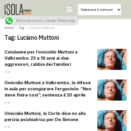
Entra nel nostro canale WhatsApp
Home
Tag
Luciano Muttoni
Tag:
Luciano Muttoni
Condanne per l’omicidio Muttoni a
Valbrembo: 23 e 16 anni ai due
aggressori, rabbia dei familiari
0
Omicidio Muttoni a Valbrembo, le difese
in aula per scongiurare l’ergastolo: “Non
deve finire così”; sentenza il 20 aprile
0
Omicidio Muttoni, la Corte dice no alla
perizia psichiatrica per De Simone
0