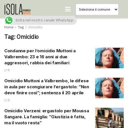
Entra nel nostro canale WhatsApp
Home
Tag
Omicidio
Tag:
Omicidio
Condanne per l’omicidio Muttoni a
Valbrembo: 23 e 16 anni ai due
aggressori, rabbia dei familiari
0
Omicidio Muttoni a Valbrembo, le difese
in aula per scongiurare l’ergastolo: “Non
deve finire così”; sentenza il 20 aprile
0
Omicidio Verzeni: ergastolo per Moussa
Sangare. La famiglia: “Giustizia è fatta,
ma il vuoto resta”