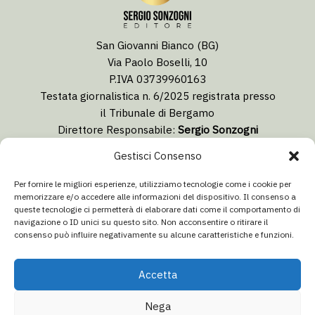
San Giovanni Bianco (BG)
Via Paolo Boselli, 10
P.IVA 03739960163
Testata giornalistica n. 6/2025 registrata presso
il Tribunale di Bergamo
Direttore Responsabile:
Sergio Sonzogni
Coordinatore Editoriale:
Lorenzo Togni
Gestisci Consenso
Email:
redazione@isolabergamascanews.it
Per fornire le migliori esperienze, utilizziamo tecnologie come i cookie per
memorizzare e/o accedere alle informazioni del dispositivo. Il consenso a
queste tecnologie ci permetterà di elaborare dati come il comportamento di
navigazione o ID unici su questo sito. Non acconsentire o ritirare il
consenso può influire negativamente su alcune caratteristiche e funzioni.
CONCESSIONARIA PUBBLICITÀ
Email:
info@italiacommunication.com
Accetta
Telefono: 0345 41834
Nega