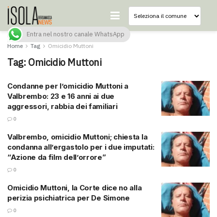
Entra nel nostro canale WhatsApp
Home
Tag
Omicidio Muttoni
Tag:
Omicidio Muttoni
Condanne per l’omicidio Muttoni a
Valbrembo: 23 e 16 anni ai due
aggressori, rabbia dei familiari
0
Valbrembo, omicidio Muttoni; chiesta la
condanna all’ergastolo per i due imputati:
“Azione da film dell’orrore”
0
Omicidio Muttoni, la Corte dice no alla
perizia psichiatrica per De Simone
0