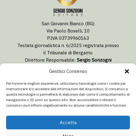
San Giovanni Bianco (BG)
Via Paolo Boselli, 10
P.IVA 03739960163
Testata giornalistica n. 6/2025 registrata presso
il Tribunale di Bergamo
Direttore Responsabile:
Sergio Sonzogni
Coordinatore Editoriale:
Lorenzo Togni
Gestisci Consenso
Email:
redazione@isolabergamascanews.it
Per fornire le migliori esperienze, utilizziamo tecnologie come i cookie per
memorizzare e/o accedere alle informazioni del dispositivo. Il consenso a
queste tecnologie ci permetterà di elaborare dati come il comportamento di
navigazione o ID unici su questo sito. Non acconsentire o ritirare il
consenso può influire negativamente su alcune caratteristiche e funzioni.
CONCESSIONARIA PUBBLICITÀ
Email:
info@italiacommunication.com
Accetta
Telefono: 0345 41834