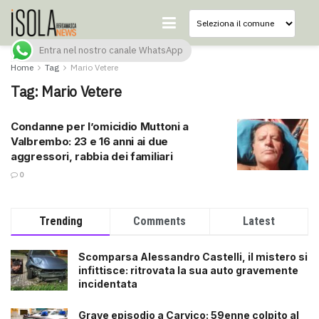
Entra nel nostro canale WhatsApp
Home
Tag
Mario Vetere
Tag:
Mario Vetere
Condanne per l’omicidio Muttoni a
Valbrembo: 23 e 16 anni ai due
aggressori, rabbia dei familiari
0
Trending
Comments
Latest
Scomparsa Alessandro Castelli, il mistero si
infittisce: ritrovata la sua auto gravemente
incidentata
Grave episodio a Carvico: 59enne colpito al