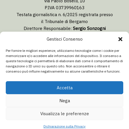
Via Paolo Boselli, 10
P.IVA 03739960163
Testata giornalistica n. 6/2025 registrata presso
il Tribunale di Bergamo
Direttore Responsabile:
Sergio Sonzogni
Coordinatore Editoriale:
Lorenzo Togni
Gestisci Consenso
Email:
redazione@isolabergamascanews.it
Per fornire le migliori esperienze, utilizziamo tecnologie come i cookie per
memorizzare e/o accedere alle informazioni del dispositivo. Il consenso a
queste tecnologie ci permetterà di elaborare dati come il comportamento di
navigazione o ID unici su questo sito. Non acconsentire o ritirare il
consenso può influire negativamente su alcune caratteristiche e funzioni.
CONCESSIONARIA PUBBLICITÀ
Email:
info@italiacommunication.com
Accetta
Telefono: 0345 41834
Nega
© 2026 Isola Bergamasca News - Tutti i diritti riservati
Visualizza le preferenze
Aa
Dichiarazione sulla privacy
·
Dichiarazione di non responsabilità
·
Redazione / Chi siamo
Dichiarazione sulla Privacy