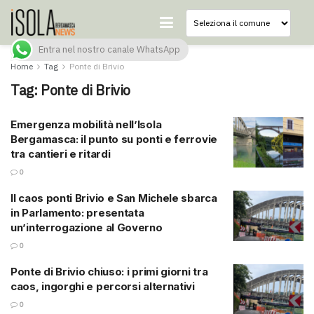
Entra nel nostro canale WhatsApp
Home
Tag
Ponte di Brivio
Tag:
Ponte di Brivio
Emergenza mobilità nell’Isola
Bergamasca: il punto su ponti e ferrovie
tra cantieri e ritardi
0
Il caos ponti Brivio e San Michele sbarca
in Parlamento: presentata
un’interrogazione al Governo
0
Ponte di Brivio chiuso: i primi giorni tra
caos, ingorghi e percorsi alternativi
0