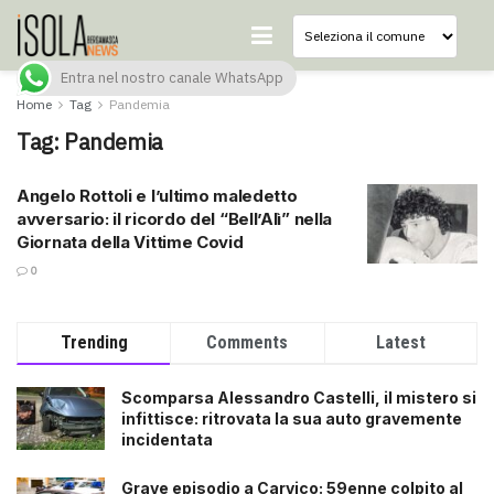
Entra nel nostro canale WhatsApp
Home
Tag
Pandemia
Tag:
Pandemia
Angelo Rottoli e l’ultimo maledetto
avversario: il ricordo del “Bell’Alì” nella
Giornata della Vittime Covid
0
Trending
Comments
Latest
Scomparsa Alessandro Castelli, il mistero si
infittisce: ritrovata la sua auto gravemente
incidentata
Grave episodio a Carvico: 59enne colpito al