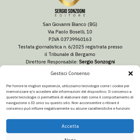
San Giovanni Bianco (BG)
Via Paolo Boselli, 10
P.IVA 03739960163
Testata giornalistica n. 6/2025 registrata presso
il Tribunale di Bergamo
Direttore Responsabile:
Sergio Sonzogni
Coordinatore Editoriale:
Lorenzo Togni
Gestisci Consenso
Email:
redazione@isolabergamascanews.it
Per fornire le migliori esperienze, utilizziamo tecnologie come i cookie per
memorizzare e/o accedere alle informazioni del dispositivo. Il consenso a
queste tecnologie ci permetterà di elaborare dati come il comportamento di
navigazione o ID unici su questo sito. Non acconsentire o ritirare il
consenso può influire negativamente su alcune caratteristiche e funzioni.
CONCESSIONARIA PUBBLICITÀ
Email:
info@italiacommunication.com
Accetta
Telefono: 0345 41834