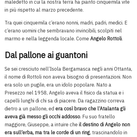
maledetto in cui la nostra terra ha pianto cinquemila vite
in più rispetto al marzo precedente.
Tra quei cinquemila c’erano nonni, madri, padri, medici. E
c’erano uomini che sembravano invincibili, scolpiti nel
marmo e nella leggenda locale. Come
Angelo Rottoli
.
Dal pallone ai guantoni
Se sei cresciuto nell’Isola Bergamasca negli anni Ottanta,
il nome di Rottoli non aveva bisogno di presentazioni. Non
era solo un pugile, era un idolo popolare. Nato a
Presezzo nel 1958, Angelo aveva il fisico da statua e i
capelli lunghi di chi sa di piacere. Da ragazzino correva
dietro a un pallone, ed
era così bravo che l’Atalanta gli
aveva già messo gli occhi addosso
. Fu suo fratello
maggiore, Giuseppe, a intuire che
il destino di Angelo non
era sull’erba, ma tra le corde di un ring
, trascinandolo in