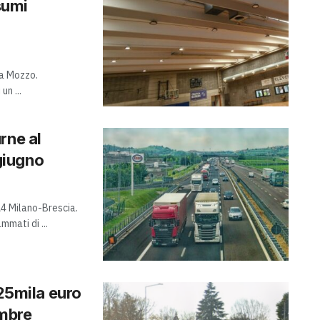
nsumi
 a Mozzo.
un ...
rne al
 giugno
A4 Milano-Brescia.
mmati di ...
625mila euro
embre