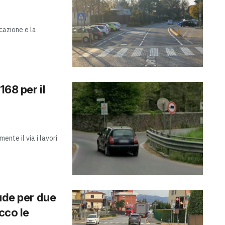
icazione e la
168 per il
ente il via i lavori
ude per due
cco le