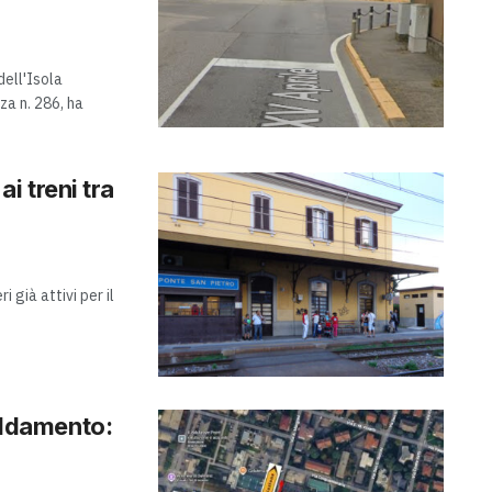
dell'Isola
za n. 286, ha
ai treni tra
 già attivi per il
caldamento: