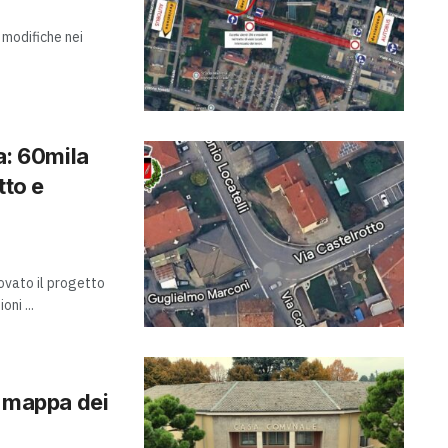
i modifiche nei
a: 60mila
tto e
ovato il progetto
ni ...
a mappa dei