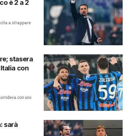
co è 2 a 2
scita a strappare
re; stasera
Italia con
sorrideva con uno
a: sarà