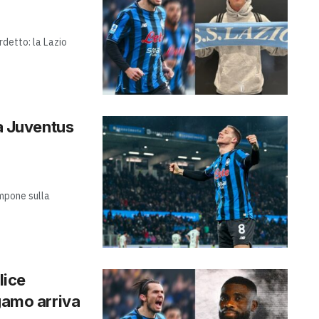
erdetto: la Lazio
la Juventus
impone sulla
lice
rgamo arriva