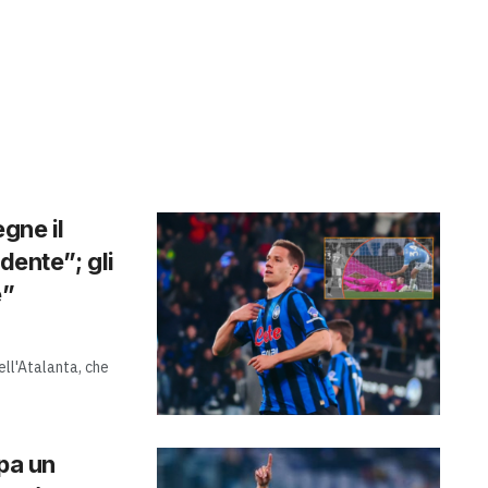
gne il
dente”; gli
e”
ell'Atalanta, che
ppa un