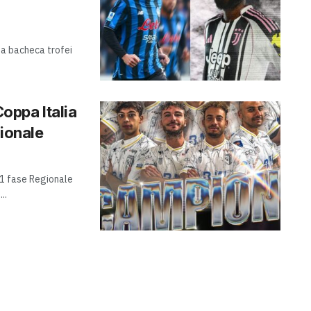
sua bacheca trofei
Coppa Italia
zionale
C1 fase Regionale
..