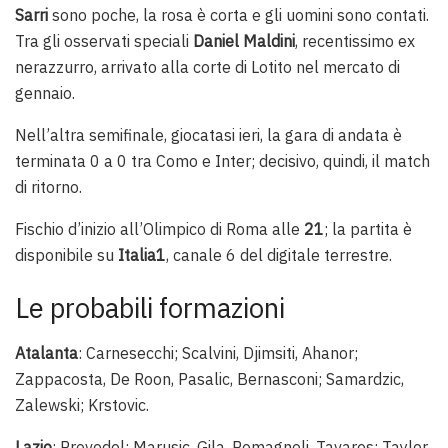
Sarri
sono poche, la rosa è corta e gli uomini sono contati.
Tra gli osservati speciali
Daniel Maldini
, recentissimo ex
nerazzurro, arrivato alla corte di Lotito nel mercato di
gennaio.
Nell’altra semifinale, giocatasi ieri, la gara di andata è
terminata 0 a 0 tra Como e Inter; decisivo, quindi, il match
di ritorno.
Fischio d’inizio all’Olimpico di Roma alle
21
; la partita è
disponibile su
Italia1
, canale 6 del digitale terrestre.
Le probabili formazioni
Atalanta
: Carnesecchi; Scalvini, Djimsiti, Ahanor;
Zappacosta, De Roon, Pasalic, Bernasconi; Samardzic,
Zalewski; Krstovic.
Lazio
: Provedel; Marusic, Gila, Romagnoli, Tavares; Taylor,