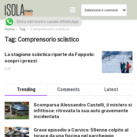
Entra nel nostro canale WhatsApp
Home
Tag
Comprensorio sciistico
Tag:
Comprensorio sciistico
La stagione sciistica riparte da Foppolo:
scopri i prezzi
0
Trending
Comments
Latest
Scomparsa Alessandro Castelli, il mistero si
infittisce: ritrovata la sua auto gravemente
incidentata
Grave episodio a Carvico: 59enne colpito al
torace da una fiocina nel parcheggio