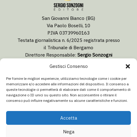
San Giovanni Bianco (BG)
Via Paolo Boselli, 10
P.IVA 03739960163
Testata giornalistica n. 6/2025 registrata presso
il Tribunale di Bergamo
Direttore Responsabile:
Sergio Sonzogni
Coordinatore Editoriale:
Lorenzo Togni
Gestisci Consenso
Email:
redazione@isolabergamascanews.it
Per fornire le migliori esperienze, utilizziamo tecnologie come i cookie per
memorizzare e/o accedere alle informazioni del dispositivo. Il consenso a
queste tecnologie ci permetterà di elaborare dati come il comportamento di
navigazione o ID unici su questo sito. Non acconsentire o ritirare il
consenso può influire negativamente su alcune caratteristiche e funzioni.
CONCESSIONARIA PUBBLICITÀ
Email:
info@italiacommunication.com
Accetta
Telefono: 0345 41834
Nega