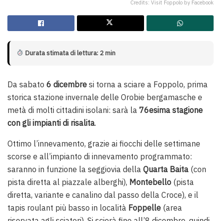
Credits: Visit Foppolo by Facebook
Durata stimata di lettura: 2 min
Da sabato
6 dicembre
si torna a sciare a Foppolo, prima
storica stazione invernale delle Orobie bergamasche e
metà di molti cittadini isolani: sarà la
76esima stagione
con gli impianti di risalita
.
Ottimo l’innevamento, grazie ai fiocchi delle settimane
scorse e all’impianto di innevamento programmato:
saranno in funzione la seggiovia della
Quarta Baita
(con
pista diretta al piazzale alberghi),
Montebello
(pista
diretta, variante e canalino dal passo della Croce), e il
tapis roulant più basso in località
Foppelle
(area
riservata agli sciatori). Si scierà fino all’8 dicembre, quindi