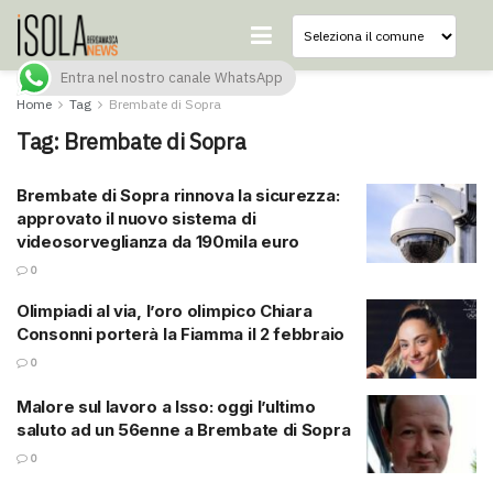
Entra nel nostro canale WhatsApp
Home
Tag
Brembate di Sopra
Tag:
Brembate di Sopra
Brembate di Sopra rinnova la sicurezza:
approvato il nuovo sistema di
videosorveglianza da 190mila euro
0
Olimpiadi al via, l’oro olimpico Chiara
Consonni porterà la Fiamma il 2 febbraio
0
Malore sul lavoro a Isso: oggi l’ultimo
saluto ad un 56enne a Brembate di Sopra
0