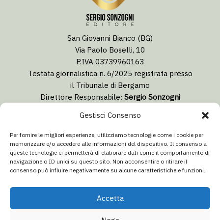
San Giovanni Bianco (BG)
Via Paolo Boselli, 10
P.IVA 03739960163
Testata giornalistica n. 6/2025 registrata presso
il Tribunale di Bergamo
Direttore Responsabile:
Sergio Sonzogni
Coordinatore Editoriale:
Lorenzo Togni
Gestisci Consenso
Email:
redazione@isolabergamascanews.it
Per fornire le migliori esperienze, utilizziamo tecnologie come i cookie per
memorizzare e/o accedere alle informazioni del dispositivo. Il consenso a
queste tecnologie ci permetterà di elaborare dati come il comportamento di
navigazione o ID unici su questo sito. Non acconsentire o ritirare il
consenso può influire negativamente su alcune caratteristiche e funzioni.
CONCESSIONARIA PUBBLICITÀ
Email:
info@italiacommunication.com
Accetta
Telefono: 0345 41834