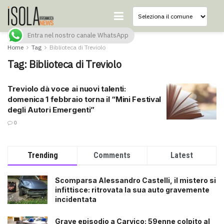
Entra nel nostro canale WhatsApp
Home
Tag
Biblioteca di Treviolo
Tag:
Biblioteca di Treviolo
Treviolo dà voce ai nuovi talenti:
domenica 1 febbraio torna il “Mini Festival
degli Autori Emergenti”
0
Trending
Comments
Latest
Scomparsa Alessandro Castelli, il mistero si
infittisce: ritrovata la sua auto gravemente
incidentata
Grave episodio a Carvico: 59enne colpito al