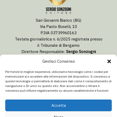
San Giovanni Bianco (BG)
Via Paolo Boselli, 10
P.IVA 03739960163
Testata giornalistica n. 6/2025 registrata presso
il Tribunale di Bergamo
Direttore Responsabile:
Sergio Sonzogni
Coordinatore Editoriale:
Lorenzo Togni
Gestisci Consenso
Email:
redazione@isolabergamascanews.it
Per fornire le migliori esperienze, utilizziamo tecnologie come i cookie per
memorizzare e/o accedere alle informazioni del dispositivo. Il consenso a
queste tecnologie ci permetterà di elaborare dati come il comportamento di
navigazione o ID unici su questo sito. Non acconsentire o ritirare il
consenso può influire negativamente su alcune caratteristiche e funzioni.
CONCESSIONARIA PUBBLICITÀ
Email:
info@italiacommunication.com
Accetta
Telefono: 0345 41834