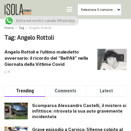
Entra nel nostro canale WhatsApp
Home
Tag
Angelo Rottoli
Tag:
Angelo Rottoli
Angelo Rottoli e l’ultimo maledetto
avversario: il ricordo del “Bell’Alì” nella
Giornata della Vittime Covid
0
Trending
Comments
Latest
Scomparsa Alessandro Castelli, il mistero si
infittisce: ritrovata la sua auto gravemente
incidentata
Grave episodio a Carvico: 59enne colpito al