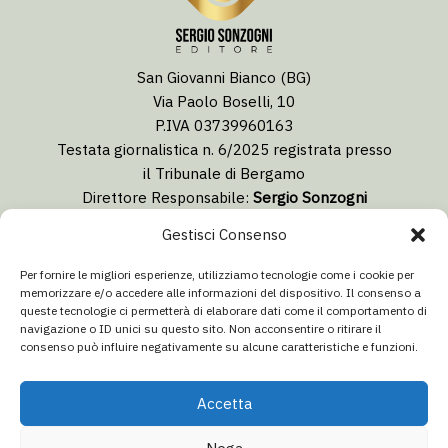
San Giovanni Bianco (BG)
Via Paolo Boselli, 10
P.IVA 03739960163
Testata giornalistica n. 6/2025 registrata presso
il Tribunale di Bergamo
Direttore Responsabile:
Sergio Sonzogni
Coordinatore Editoriale:
Lorenzo Togni
Gestisci Consenso
Email:
redazione@isolabergamascanews.it
Per fornire le migliori esperienze, utilizziamo tecnologie come i cookie per
memorizzare e/o accedere alle informazioni del dispositivo. Il consenso a
queste tecnologie ci permetterà di elaborare dati come il comportamento di
navigazione o ID unici su questo sito. Non acconsentire o ritirare il
consenso può influire negativamente su alcune caratteristiche e funzioni.
CONCESSIONARIA PUBBLICITÀ
Email:
info@italiacommunication.com
Accetta
Telefono: 0345 41834