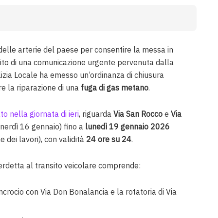
 delle arterie del paese per consentire la messa in
uito di una comunicazione urgente pervenuta dalla
olizia Locale ha emesso un’ordinanza di chiusura
e la riparazione di una
fuga di gas metano
.
o nella giornata di ieri
, riguarda
Via San Rocco
e
Via
enerdì 16 gennaio) fino a
lunedì 19 gennaio 2026
 dei lavori), con validità
24 ore su 24
.
erdetta al transito veicolare comprende:
l’incrocio con Via Don Bonalancia e la rotatoria di Via