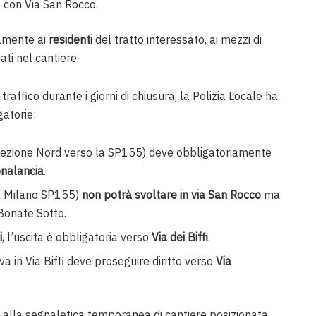
ne con Via San Rocco.
vamente ai
residenti
del tratto interessato, ai mezzi di
ti nel cantiere
.
 traffico durante i giorni di chiusura, la Polizia Locale ha
gatorie:
direzione Nord verso la SP155) deve obbligatoriamente
onalancia
.
Via Milano SP155)
non potrà svoltare in via San Rocco
ma
 Bonate Sotto.
i
, l’uscita è obbligatoria verso
Via dei Biffi
.
ova in Via Biffi deve proseguire diritto verso
Via
alla segnaletica temporanea di cantiere posizionata