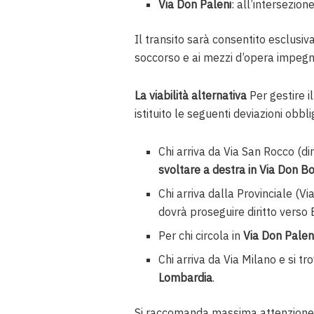
Via Don Paleni
: all’intersezio
Il transito sarà consentito esclusi
soccorso e ai mezzi d’opera impegna
La viabilità alternativa
Per gestire il
istituito le seguenti deviazioni obbli
Chi arriva da Via San Rocco (
svoltare a destra in Via Don B
Chi arriva dalla Provinciale (
dovrà proseguire diritto verso
Per chi circola in
Via Don Palen
Chi arriva da Via Milano e si tr
Lombardia
.
Si raccomanda massima attenzione 