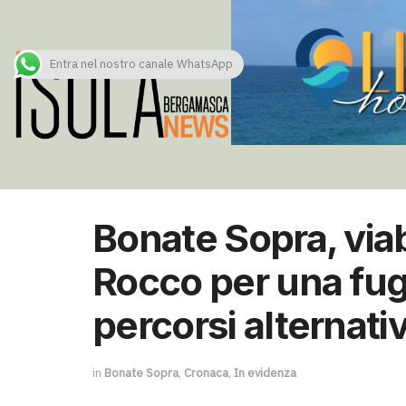
Entra nel nostro canale WhatsApp
Bonate Sopra, viab
Rocco per una fuga
percorsi alternativ
in
Bonate Sopra
,
Cronaca
,
In evidenza