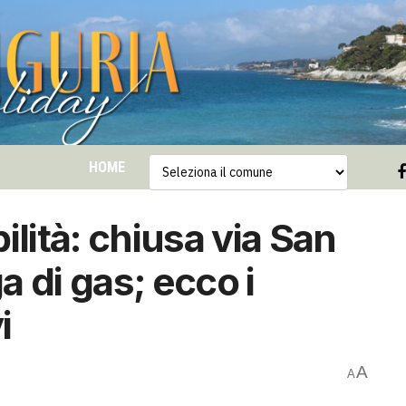
HOME
ilità: chiusa via San
 di gas; ecco i
i
A
A