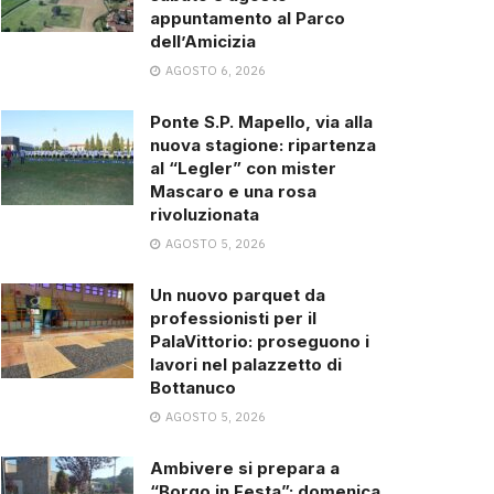
appuntamento al Parco
dell’Amicizia
AGOSTO 6, 2026
Ponte S.P. Mapello, via alla
nuova stagione: ripartenza
al “Legler” con mister
Mascaro e una rosa
rivoluzionata
AGOSTO 5, 2026
Un nuovo parquet da
professionisti per il
PalaVittorio: proseguono i
lavori nel palazzetto di
Bottanuco
AGOSTO 5, 2026
Ambivere si prepara a
“Borgo in Festa”: domenica