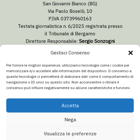
San Giovanni Bianco (BG)
Via Paolo Boselli, 10
P.IVA 03739960163
Testata giornalistica n. 6/2025 registrata presso
il Tribunale di Bergamo
Direttore Responsabile:
Sergio Sonzogni
Coordinatore Editoriale:
Lorenzo Togni
Gestisci Consenso
Email:
redazione@isolabergamascanews.it
Per fornire le migliori esperienze, utilizziamo tecnologie come i cookie per
memorizzare e/o accedere alle informazioni del dispositivo. Il consenso a
queste tecnologie ci permetterà di elaborare dati come il comportamento di
navigazione o ID unici su questo sito. Non acconsentire o ritirare il
consenso può influire negativamente su alcune caratteristiche e funzioni.
CONCESSIONARIA PUBBLICITÀ
Email:
info@italiacommunication.com
Accetta
Telefono: 0345 41834
Nega
© 2026 Isola Bergamasca News - Tutti i diritti riservati
Visualizza le preferenze
Aa
Dichiarazione sulla privacy
·
Dichiarazione di non responsabilità
·