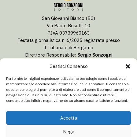
San Giovanni Bianco (BG)
Via Paolo Boselli, 10
P.IVA 03739960163
Testata giornalistica n. 6/2025 registrata presso
il Tribunale di Bergamo
Direttore Responsabile:
Sergio Sonzogni
Coordinatore Editoriale:
Lorenzo Togni
Gestisci Consenso
Email:
redazione@isolabergamascanews.it
Per fornire le migliori esperienze, utilizziamo tecnologie come i cookie per
memorizzare e/o accedere alle informazioni del dispositivo. Il consenso a
queste tecnologie ci permetterà di elaborare dati come il comportamento di
navigazione o ID unici su questo sito. Non acconsentire o ritirare il
consenso può influire negativamente su alcune caratteristiche e funzioni.
CONCESSIONARIA PUBBLICITÀ
Email:
info@italiacommunication.com
Accetta
Telefono: 0345 41834
Nega