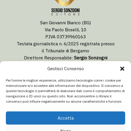
San Giovanni Bianco (BG)
Via Paolo Boselli, 10
P.IVA 03739960163
Testata giornalistica n. 6/2025 registrata presso
il Tribunale di Bergamo
Direttore Responsabile:
Sergio Sonzogni
Coordinatore Editoriale:
Lorenzo Togni
Gestisci Consenso
Email:
redazione@isolabergamascanews.it
Per fornire le migliori esperienze, utilizziamo tecnologie come i cookie per
memorizzare e/o accedere alle informazioni del dispositivo. Il consenso a
queste tecnologie ci permetterà di elaborare dati come il comportamento di
navigazione o ID unici su questo sito. Non acconsentire o ritirare il
consenso può influire negativamente su alcune caratteristiche e funzioni.
CONCESSIONARIA PUBBLICITÀ
Email:
info@italiacommunication.com
Accetta
Telefono: 0345 41834