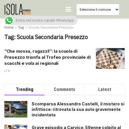
Entra nel nostro canale WhatsApp
Home
Tag
Scuola Secondaria Presezzo
Tag:
Scuola Secondaria Presezzo
“Che mossa, ragazzi!”: la scuola di
Presezzo trionfa al Trofeo provinciale di
scacchi e vola ai regionali
0
Trending
Comments
Latest
Scomparsa Alessandro Castelli, il mistero si
infittisce: ritrovata la sua auto gravemente
incidentata
Grave episodio a Carvico: 59enne colpito al