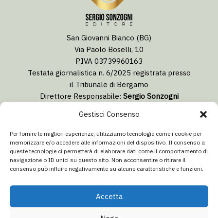
San Giovanni Bianco (BG)
Via Paolo Boselli, 10
P.IVA 03739960163
Testata giornalistica n. 6/2025 registrata presso
il Tribunale di Bergamo
Direttore Responsabile:
Sergio Sonzogni
Coordinatore Editoriale:
Lorenzo Togni
Gestisci Consenso
Email:
redazione@isolabergamascanews.it
Per fornire le migliori esperienze, utilizziamo tecnologie come i cookie per
memorizzare e/o accedere alle informazioni del dispositivo. Il consenso a
queste tecnologie ci permetterà di elaborare dati come il comportamento di
navigazione o ID unici su questo sito. Non acconsentire o ritirare il
consenso può influire negativamente su alcune caratteristiche e funzioni.
CONCESSIONARIA PUBBLICITÀ
Email:
info@italiacommunication.com
Accetta
Telefono: 0345 41834