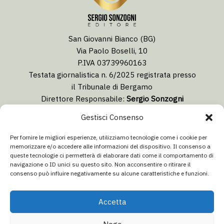
San Giovanni Bianco (BG)
Via Paolo Boselli, 10
P.IVA 03739960163
Testata giornalistica n. 6/2025 registrata presso
il Tribunale di Bergamo
Direttore Responsabile:
Sergio Sonzogni
Coordinatore Editoriale:
Lorenzo Togni
Gestisci Consenso
Email:
redazione@isolabergamascanews.it
Per fornire le migliori esperienze, utilizziamo tecnologie come i cookie per
memorizzare e/o accedere alle informazioni del dispositivo. Il consenso a
queste tecnologie ci permetterà di elaborare dati come il comportamento di
navigazione o ID unici su questo sito. Non acconsentire o ritirare il
consenso può influire negativamente su alcune caratteristiche e funzioni.
CONCESSIONARIA PUBBLICITÀ
Email:
info@italiacommunication.com
Accetta
Telefono: 0345 41834