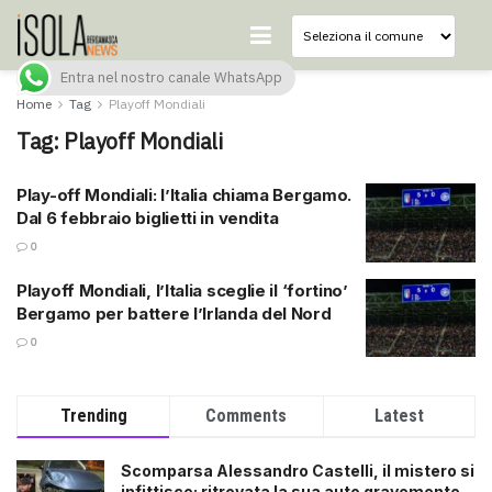
Entra nel nostro canale WhatsApp
Home
Tag
Playoff Mondiali
Tag:
Playoff Mondiali
Play-off Mondiali: l’Italia chiama Bergamo.
Dal 6 febbraio biglietti in vendita
0
Playoff Mondiali, l’Italia sceglie il ‘fortino’
Bergamo per battere l’Irlanda del Nord
0
Trending
Comments
Latest
Scomparsa Alessandro Castelli, il mistero si
infittisce: ritrovata la sua auto gravemente