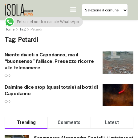
Entra nel nostro canale WhatsApp
Home
Tag
Petardi
Tag:
Petardi
Niente divieti a Capodanno, ma il
“buonsenso” fallisce: Presezzo ricorre
alle telecamere
0
Dalmine dice stop (quasi totale) ai botti di
Capodanno
0
Trending
Comments
Latest
Scomparsa Alessandro Castelli, il mistero si