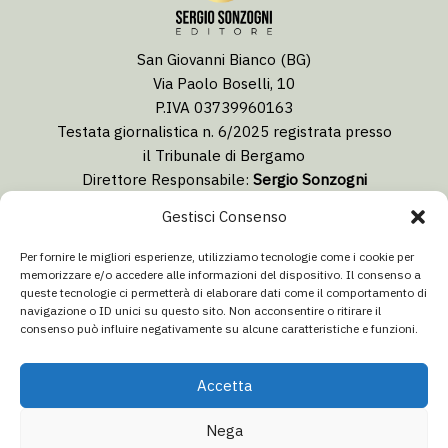
San Giovanni Bianco (BG)
Via Paolo Boselli, 10
P.IVA 03739960163
Testata giornalistica n. 6/2025 registrata presso
il Tribunale di Bergamo
Direttore Responsabile:
Sergio Sonzogni
Coordinatore Editoriale:
Lorenzo Togni
Gestisci Consenso
Email:
redazione@isolabergamascanews.it
Per fornire le migliori esperienze, utilizziamo tecnologie come i cookie per
memorizzare e/o accedere alle informazioni del dispositivo. Il consenso a
queste tecnologie ci permetterà di elaborare dati come il comportamento di
navigazione o ID unici su questo sito. Non acconsentire o ritirare il
consenso può influire negativamente su alcune caratteristiche e funzioni.
CONCESSIONARIA PUBBLICITÀ
Email:
info@italiacommunication.com
Accetta
Telefono: 0345 41834
Nega