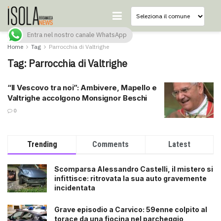
Entra nel nostro canale WhatsApp
Home
Tag
Parrocchia di Valtrighe
Tag:
Parrocchia di Valtrighe
“Il Vescovo tra noi”: Ambivere, Mapello e
Valtrighe accolgono Monsignor Beschi
0
Trending
Comments
Latest
Scomparsa Alessandro Castelli, il mistero si
infittisce: ritrovata la sua auto gravemente
incidentata
Grave episodio a Carvico: 59enne colpito al
torace da una fiocina nel parcheggio