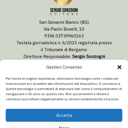
San Giovanni Bianco (BG)
Via Paolo Boselli, 10
P.IVA 03739960163
Testata giornalistica n. 6/2025 registrata presso
il Tribunale di Bergamo
Direttore Responsabile:
Sergio Sonzogni
Coordinatore Editoriale:
Lorenzo Togni
Gestisci Consenso
Email:
redazione@isolabergamascanews.it
Per fornire le migliori esperienze, utilizziamo tecnologie come i cookie per
memorizzare e/o accedere alle informazioni del dispositivo. Il consenso a
queste tecnologie ci permetterà di elaborare dati come il comportamento di
navigazione o ID unici su questo sito. Non acconsentire o ritirare il
consenso può influire negativamente su alcune caratteristiche e funzioni.
CONCESSIONARIA PUBBLICITÀ
Email:
info@italiacommunication.com
Accetta
Telefono: 0345 41834