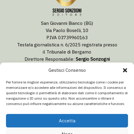
San Giovanni Bianco (BG)
Via Paolo Boselli, 10
P.IVA 03739960163
Testata giornalistica n. 6/2025 registrata presso
il Tribunale di Bergamo
Direttore Responsabile:
Sergio Sonzogni
Coordinatore Editoriale:
Lorenzo Togni
Gestisci Consenso
Email:
redazione@isolabergamascanews.it
Per fornire le migliori esperienze, utilizziamo tecnologie come i cookie per
memorizzare e/o accedere alle informazioni del dispositivo. Il consenso a
queste tecnologie ci permetterà di elaborare dati come il comportamento di
navigazione o ID unici su questo sito. Non acconsentire o ritirare il
consenso può influire negativamente su alcune caratteristiche e funzioni.
CONCESSIONARIA PUBBLICITÀ
Email:
info@italiacommunication.com
Accetta
Telefono: 0345 41834