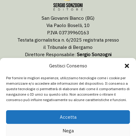
San Giovanni Bianco (BG)
Via Paolo Boselli, 10
P.IVA 03739960163
Testata giornalistica n. 6/2025 registrata presso
il Tribunale di Bergamo
Direttore Responsabile:
Sergio Sonzogni
Coordinatore Editoriale:
Lorenzo Togni
Gestisci Consenso
Email:
redazione@isolabergamascanews.it
Per fornire le migliori esperienze, utilizziamo tecnologie come i cookie per
memorizzare e/o accedere alle informazioni del dispositivo. Il consenso a
queste tecnologie ci permetterà di elaborare dati come il comportamento di
navigazione o ID unici su questo sito. Non acconsentire o ritirare il
consenso può influire negativamente su alcune caratteristiche e funzioni.
CONCESSIONARIA PUBBLICITÀ
Email:
info@italiacommunication.com
Accetta
Telefono: 0345 41834
Nega