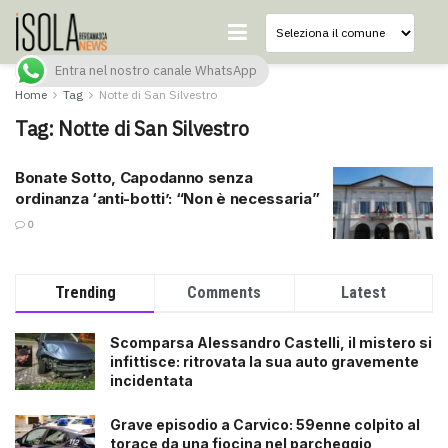
Entra nel nostro canale WhatsApp
Home
Tag
Notte di San Silvestro
Tag:
Notte di San Silvestro
Bonate Sotto, Capodanno senza
ordinanza ‘anti-botti’: “Non è necessaria”
0
Trending
Comments
Latest
Scomparsa Alessandro Castelli, il mistero si
infittisce: ritrovata la sua auto gravemente
incidentata
Grave episodio a Carvico: 59enne colpito al
torace da una fiocina nel parcheggio