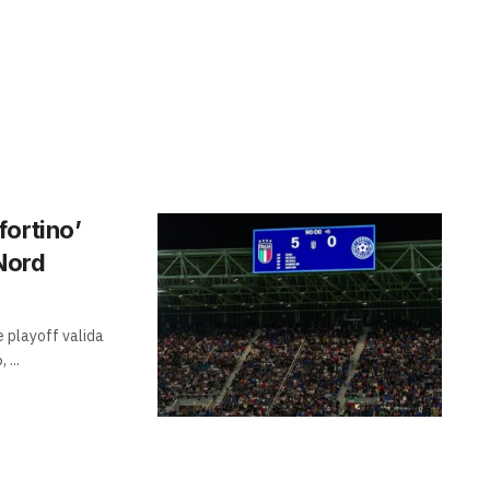
‘fortino’
 Nord
le playoff valida
 ...