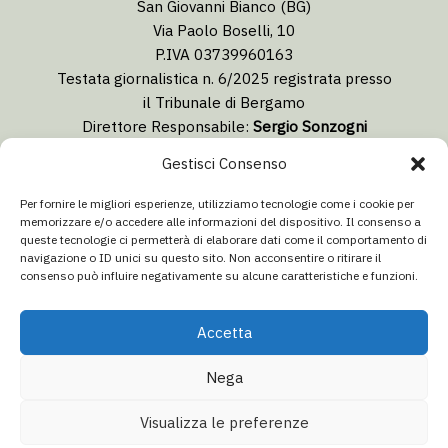
San Giovanni Bianco (BG)
Via Paolo Boselli, 10
P.IVA 03739960163
Testata giornalistica n. 6/2025 registrata presso
il Tribunale di Bergamo
Direttore Responsabile:
Sergio Sonzogni
Coordinatore Editoriale:
Lorenzo Togni
Gestisci Consenso
Email:
redazione@isolabergamascanews.it
Per fornire le migliori esperienze, utilizziamo tecnologie come i cookie per
memorizzare e/o accedere alle informazioni del dispositivo. Il consenso a
queste tecnologie ci permetterà di elaborare dati come il comportamento di
navigazione o ID unici su questo sito. Non acconsentire o ritirare il
consenso può influire negativamente su alcune caratteristiche e funzioni.
CONCESSIONARIA PUBBLICITÀ
Email:
info@italiacommunication.com
Accetta
Telefono: 0345 41834
Nega
© 2026 Isola Bergamasca News - Tutti i diritti riservati
Visualizza le preferenze
Aa
Dichiarazione sulla privacy
·
Dichiarazione di non responsabilità
·