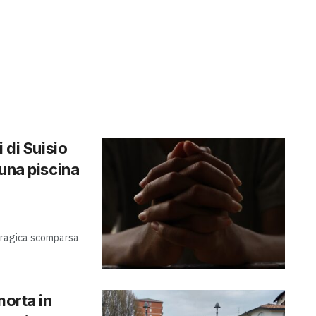
 di Suisio
 una piscina
a tragica scomparsa
morta in