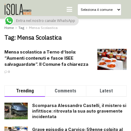
Entra nel nostro canale WhatsApp
Home
Tag
Mensa Scolastica
Tag:
Mensa Scolastica
Mensa scolastica a Terno d’Isola:
“Aumenti contenuti e fasce ISEE
salvaguardate”. Il Comune fa chiarezza
0
Trending
Comments
Latest
Scomparsa Alessandro Castelli, il mistero si
infittisce: ritrovata la sua auto gravemente
incidentata
Grave episodio a Carvico: 59enne colpito al