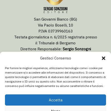
San Giovanni Bianco (BG)
Via Paolo Boselli, 10
P.IVA 03739960163
Testata giornalistica n. 6/2025 registrata presso
il Tribunale di Bergamo
Direttore Responsabile:
Sergio Sonzogni
Coordinatore Editoriale:
Lorenzo Togni
Gestisci Consenso
Email:
redazione@isolabergamascanews.it
Per fornire le migliori esperienze, utilizziamo tecnologie come i cookie per
memorizzare e/o accedere alle informazioni del dispositivo. Il consenso a
queste tecnologie ci permetterà di elaborare dati come il comportamento di
navigazione o ID unici su questo sito. Non acconsentire o ritirare il
consenso può influire negativamente su alcune caratteristiche e funzioni.
CONCESSIONARIA PUBBLICITÀ
Email:
info@italiacommunication.com
Accetta
Telefono: 0345 41834