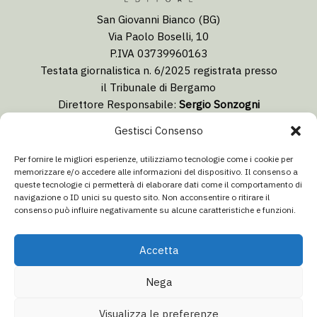
San Giovanni Bianco (BG)
Via Paolo Boselli, 10
P.IVA 03739960163
Testata giornalistica n. 6/2025 registrata presso
il Tribunale di Bergamo
Direttore Responsabile:
Sergio Sonzogni
Coordinatore Editoriale:
Lorenzo Togni
Gestisci Consenso
Email:
redazione@isolabergamascanews.it
Per fornire le migliori esperienze, utilizziamo tecnologie come i cookie per
memorizzare e/o accedere alle informazioni del dispositivo. Il consenso a
queste tecnologie ci permetterà di elaborare dati come il comportamento di
navigazione o ID unici su questo sito. Non acconsentire o ritirare il
consenso può influire negativamente su alcune caratteristiche e funzioni.
CONCESSIONARIA PUBBLICITÀ
Email:
info@italiacommunication.com
Accetta
Telefono: 0345 41834
Nega
© 2026 Isola Bergamasca News - Tutti i diritti riservati
Visualizza le preferenze