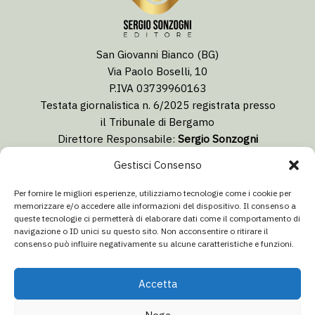
San Giovanni Bianco (BG)
Via Paolo Boselli, 10
P.IVA 03739960163
Testata giornalistica n. 6/2025 registrata presso
il Tribunale di Bergamo
Direttore Responsabile:
Sergio Sonzogni
Coordinatore Editoriale:
Lorenzo Togni
Gestisci Consenso
Email:
redazione@isolabergamascanews.it
Per fornire le migliori esperienze, utilizziamo tecnologie come i cookie per
memorizzare e/o accedere alle informazioni del dispositivo. Il consenso a
queste tecnologie ci permetterà di elaborare dati come il comportamento di
navigazione o ID unici su questo sito. Non acconsentire o ritirare il
consenso può influire negativamente su alcune caratteristiche e funzioni.
CONCESSIONARIA PUBBLICITÀ
Email:
info@italiacommunication.com
Accetta
Telefono: 0345 41834