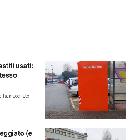
stiti usati:
stesso
coltà, macchiato
eggiato (e