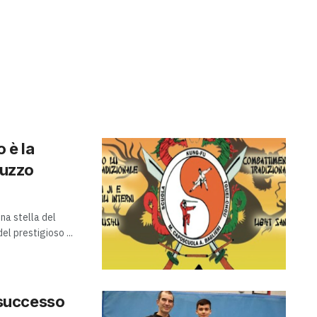
 è la
luzzo
na stella del
el prestigioso ...
: successo