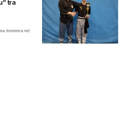
u” tra
 una domenica nel