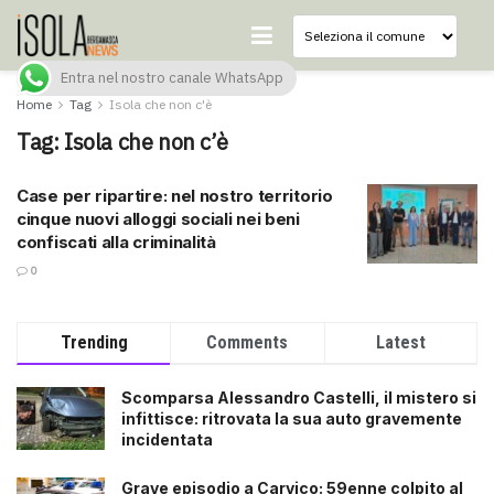
Entra nel nostro canale WhatsApp
Home
Tag
Isola che non c'è
Tag:
Isola che non c’è
Case per ripartire: nel nostro territorio
cinque nuovi alloggi sociali nei beni
confiscati alla criminalità
0
Trending
Comments
Latest
Scomparsa Alessandro Castelli, il mistero si
infittisce: ritrovata la sua auto gravemente
incidentata
Grave episodio a Carvico: 59enne colpito al