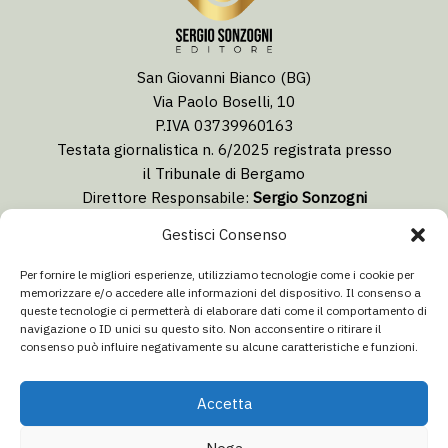
San Giovanni Bianco (BG)
Via Paolo Boselli, 10
P.IVA 03739960163
Testata giornalistica n. 6/2025 registrata presso
il Tribunale di Bergamo
Direttore Responsabile:
Sergio Sonzogni
Coordinatore Editoriale:
Lorenzo Togni
Gestisci Consenso
Email:
redazione@isolabergamascanews.it
Per fornire le migliori esperienze, utilizziamo tecnologie come i cookie per
memorizzare e/o accedere alle informazioni del dispositivo. Il consenso a
queste tecnologie ci permetterà di elaborare dati come il comportamento di
navigazione o ID unici su questo sito. Non acconsentire o ritirare il
consenso può influire negativamente su alcune caratteristiche e funzioni.
CONCESSIONARIA PUBBLICITÀ
Email:
info@italiacommunication.com
Accetta
Telefono: 0345 41834