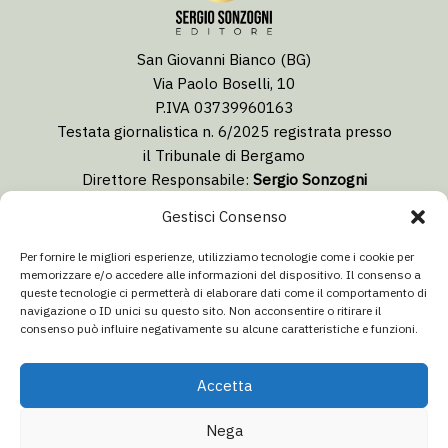
San Giovanni Bianco (BG)
Via Paolo Boselli, 10
P.IVA 03739960163
Testata giornalistica n. 6/2025 registrata presso
il Tribunale di Bergamo
Direttore Responsabile:
Sergio Sonzogni
Coordinatore Editoriale:
Lorenzo Togni
Gestisci Consenso
Email:
redazione@isolabergamascanews.it
Per fornire le migliori esperienze, utilizziamo tecnologie come i cookie per
memorizzare e/o accedere alle informazioni del dispositivo. Il consenso a
queste tecnologie ci permetterà di elaborare dati come il comportamento di
navigazione o ID unici su questo sito. Non acconsentire o ritirare il
consenso può influire negativamente su alcune caratteristiche e funzioni.
CONCESSIONARIA PUBBLICITÀ
Email:
info@italiacommunication.com
Accetta
Telefono: 0345 41834
Nega