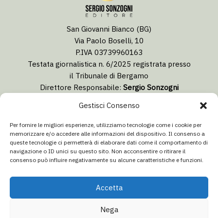
San Giovanni Bianco (BG)
Via Paolo Boselli, 10
P.IVA 03739960163
Testata giornalistica n. 6/2025 registrata presso
il Tribunale di Bergamo
Direttore Responsabile:
Sergio Sonzogni
Coordinatore Editoriale:
Lorenzo Togni
Gestisci Consenso
Email:
redazione@isolabergamascanews.it
Per fornire le migliori esperienze, utilizziamo tecnologie come i cookie per
memorizzare e/o accedere alle informazioni del dispositivo. Il consenso a
queste tecnologie ci permetterà di elaborare dati come il comportamento di
navigazione o ID unici su questo sito. Non acconsentire o ritirare il
consenso può influire negativamente su alcune caratteristiche e funzioni.
CONCESSIONARIA PUBBLICITÀ
Email:
info@italiacommunication.com
Accetta
Telefono: 0345 41834
Nega