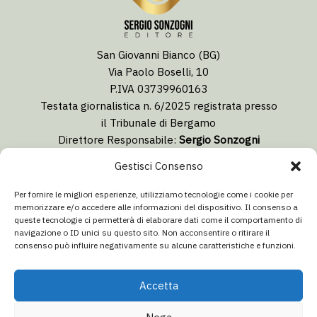
San Giovanni Bianco (BG)
Via Paolo Boselli, 10
P.IVA 03739960163
Testata giornalistica n. 6/2025 registrata presso
il Tribunale di Bergamo
Direttore Responsabile:
Sergio Sonzogni
Coordinatore Editoriale:
Lorenzo Togni
Gestisci Consenso
Email:
redazione@isolabergamascanews.it
Per fornire le migliori esperienze, utilizziamo tecnologie come i cookie per
memorizzare e/o accedere alle informazioni del dispositivo. Il consenso a
queste tecnologie ci permetterà di elaborare dati come il comportamento di
navigazione o ID unici su questo sito. Non acconsentire o ritirare il
consenso può influire negativamente su alcune caratteristiche e funzioni.
CONCESSIONARIA PUBBLICITÀ
Email:
info@italiacommunication.com
Accetta
Telefono: 0345 41834