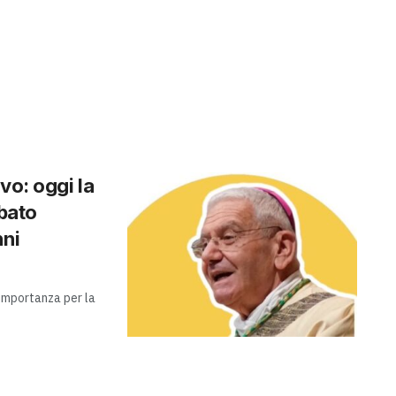
vo: oggi la
abato
nni
 importanza per la