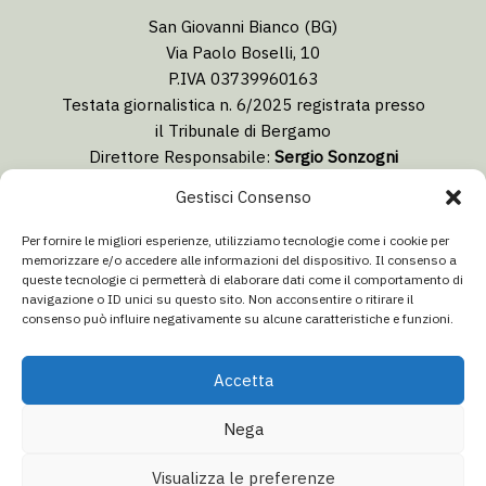
San Giovanni Bianco (BG)
Via Paolo Boselli, 10
P.IVA 03739960163
Testata giornalistica n. 6/2025 registrata presso
il Tribunale di Bergamo
Direttore Responsabile:
Sergio Sonzogni
Coordinatore Editoriale:
Lorenzo Togni
Gestisci Consenso
Email:
redazione@isolabergamascanews.it
Per fornire le migliori esperienze, utilizziamo tecnologie come i cookie per
memorizzare e/o accedere alle informazioni del dispositivo. Il consenso a
queste tecnologie ci permetterà di elaborare dati come il comportamento di
navigazione o ID unici su questo sito. Non acconsentire o ritirare il
consenso può influire negativamente su alcune caratteristiche e funzioni.
CONCESSIONARIA PUBBLICITÀ
Email:
info@italiacommunication.com
Accetta
Telefono: 0345 41834
Nega
© 2026 Isola Bergamasca News - Tutti i diritti riservati
Visualizza le preferenze